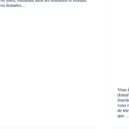
vos listes, éliminant ainsi les doublons et rendant
vos données…
Vous ê
donné
foncti
vous r
de tri
que…