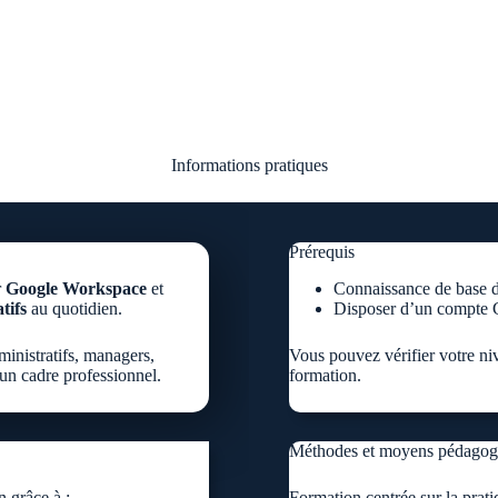
Informations pratiques
Prérequis
r
Google Workspace
et
Connaissance de base 
tifs
au quotidien.
Disposer d’un compte 
ministratifs, managers,
Vous pouvez vérifier votre ni
un cadre professionnel.
formation.
Méthodes et moyens pédagog
n grâce à :
Formation centrée sur la prat