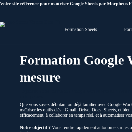
Passer
Votre site référence pour maîtriser Google Sheets par Morpheus 
au
contenu
Formation Sheets
For
Formation Google 
mesure
Explorez notre formation Google Workspace sur mesure,
entreprises.
Que vous soyez débutant ou déjà familier avec Google Work
maîtriser les outils clés : Gmail, Drive, Docs, Sheets, et bie
efficacement, à collaborer en temps réel, et à automatiser vo
Notre objectif ?
Vous rendre rapidement autonome sur les out