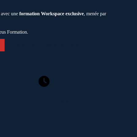
e avec une
formation Workspace exclusive
, menée par
eus Formation.
Demander un devis maintenant
apprenants
Nombre d’heures
réalisées depuis 2021