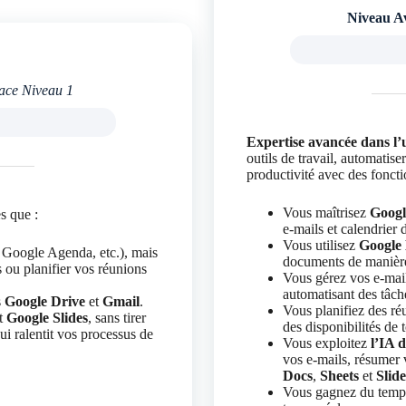
Niveau A
ace Niveau 1
Expertise avancée dans l’
outils de travail, automatise
productivité avec des foncti
Vous maîtrisez
Googl
s que :
e-mails et calendrier 
Vous utilisez
Google 
Google Agenda, etc.), mais
documents de manière
s ou planifier vos réunions
Vous gérez vos e-mai
automatisant des tâche
s
Google Drive
et
Gmail
.
Vous planifiez des r
t
Google Slides
, sans tirer
des disponibilités de
ui ralentit vos processus de
Vous exploitez
l’IA 
vos e-mails, résumer 
Docs
,
Sheets
et
Slide
Vous gagnez du temps 