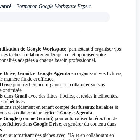
vancé
–
Formation Google Workspace Expert
utilisation de Google Workspace
, permettant d’organiser vos
r des tâches, collaborer en temps réel et optimiser votre
onnalités adaptées à chaque besoin professionnel.
e Drive
,
Gmail
, et
Google Agenda
en organisant vos fichiers,
de manière fluide et efficace.
Drive
pour rechercher, organiser et collaborer sur vos
 optimisée.
ls dans
Gmail
avec des filtres, libellés, et règles intelligentes,
s répétitives.
éunions rapidement en tenant compte des
fuseaux horaires
et
 tous vos collaborateurs grâce à
Google Agenda
.
de Google
(comme
Gemini
) pour automatiser la rédaction de
vos fichiers dans
Google Drive
, et générer du contenu dans
s
.
en automatisant des tâches avec l’IA et en collaborant en