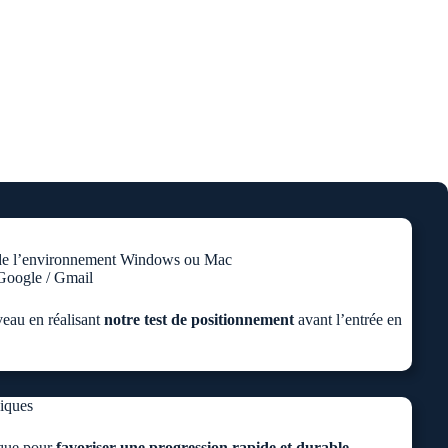
de l’environnement Windows ou Mac
Google / Gmail
veau en réalisant
notre test de positionnement
avant l’entrée en
iques
ique pour
favoriser une progression rapide et durable.