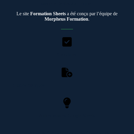
suivre et faciles à appliquer.
Le site
Formation
Sheets
a été conçu par l’équipe de
Morpheus Formation
.
9 modules
Guides pratiques
Autres astuces Google Sheets
Commencer la formation Google Sheets gratuite