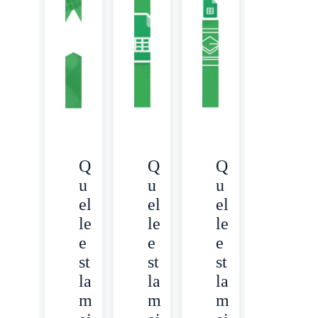
Q
Q
Q
u
u
u
el
el
el
le
le
le
e
e
e
st
st
st
la
la
la
m
m
m