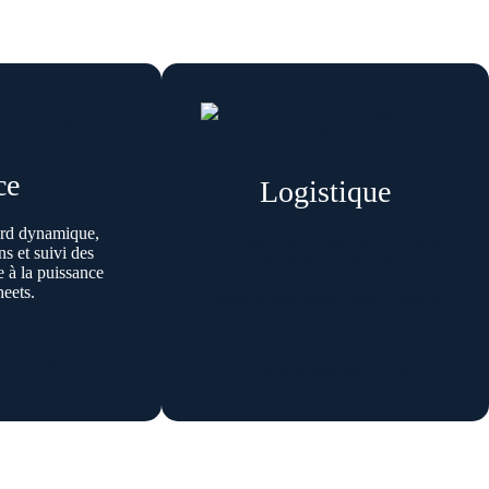
ce
Logistique
ord dynamique,
Optimiser les stocks, les plannings
ns et suivi des
de livraison ou les flux de
 à la puissance
commandes avec des outils clairs et
eets.
personnalisés sous Google Sheets.
ez-vous
Prendre rendez-vous