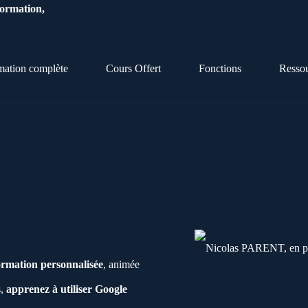
Formation,
mation complète
Cours Offert
Fonctions
Resso
Nicolas PARENT, en ple
ormation personnalisée
, animée
s,
apprenez à utiliser Google