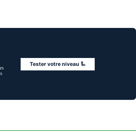
Tester votre niveau 🦾
es
ts