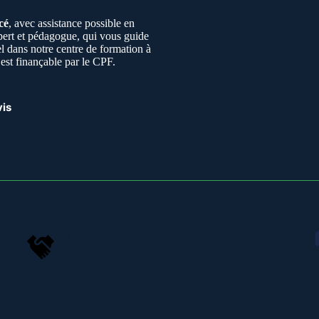
cé
, avec assistance possible en
ert et pédagogue, qui vous guide
l dans notre centre de formation à
est finançable par le CPF.
is
Un formateur Google Sheets expert et pédagogue