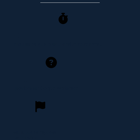
5
minutes de quiz
pour connaître votre niveau
1
5
questions sur Google Workspace
1
seule bonne réponse
par question