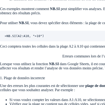
Ces exemples montrent comment
NB.SI
peut simplifier vos analyses. 
obtenez des résultats précis.
Pour utiliser
NB.SI
, vous devez spécifier deux éléments : la plage de cel
=NB.SI(A2:A10, ">10")
Ceci comptera toutes les cellules dans la plage A2 à A10 qui contiennen
Erreurs communes lors de l’u
Lorsque vous utilisez la fonction
NB.SI
dans Google Sheets, il est cour
affecter vos résultats et rendre l’analyse de vos données moins précise. 
1. Plage de données incorrecte
Une des erreurs les plus courantes est de sélectionner une
plage de do
cellules que vous souhaitez analyser. Par exemple :
Si vous voulez compter les valeurs dans A1:A10, ne sélectionne
Vérifiez que la plage ne contient pas de cellules vides, sauf si cel