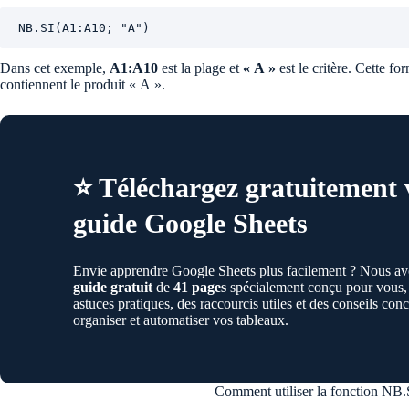
NB.SI(A1:A10; "A")
Dans cet exemple,
A1:A10
est la plage et
« A »
est le critère. Cette f
contiennent le produit « A ».
⭐️ Téléchargez gratuitement 
guide Google Sheets
Envie apprendre Google Sheets plus facilement ? Nous av
guide gratuit
de
41 pages
spécialement conçu pour vous,
astuces pratiques, des raccourcis utiles et des conseils con
organiser et automatiser vos tableaux.
Comment utiliser la fonction NB.