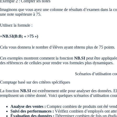
Exemple 2 : Compter les notes
Imaginons que vous ayez une colonne de résultats d’examen dans la c
une note supérieure à 75.
Utilisez la formule :
=NB.SI(B:B; « >75 »)
Cela vous donnera le nombre d’élèves ayant obtenu plus de 75 points.
Ces exemples montrent comment la fonction
NB.SI
peut être appliquée
des références de cellules pour rendre vos formules plus dynamiques.
Scénarios d’utilisation c
Comptage basé sur des critères spécifiques
La fonction
NB.SI
est extrêmement utile pour analyser des données. El
remplissent un critère donné. Voici quelques scénarios d’utilisation cour
Analyse des ventes :
Comptez combien de produits ont été vendu
Suivi des performances :
Vérifiez combien d’employés ont attein
Évaluation des données :
Déterminez combien de fois un étudia