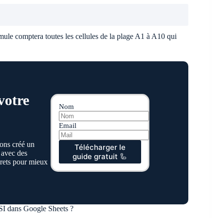
ormule comptera toutes les cellules de la plage A1 à A10 qui
votre
Nom
Email
ons créé un
Télécharger le
 avec des
guide gratuit 🦾
crets pour mieux
SI dans Google Sheets ?