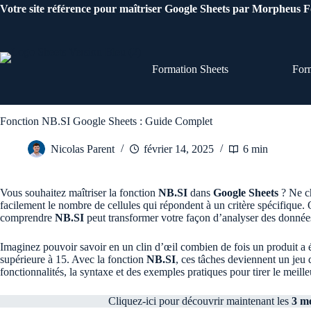
Passer
Votre site référence pour maîtriser Google Sheets par Morpheus 
au
contenu
Formation Sheets
For
Fonction NB.SI Google Sheets : Guide Complet
Nicolas Parent
février 14, 2025
6 min
Vous souhaitez maîtriser la fonction
NB.SI
dans
Google Sheets
? Ne ch
facilement le nombre de cellules qui répondent à un critère spécifique.
comprendre
NB.SI
peut transformer votre façon d’analyser des donnée
Imaginez pouvoir savoir en un clin d’œil combien de fois un produit a
supérieure à 15. Avec la fonction
NB.SI
, ces tâches deviennent un jeu 
fonctionnalités, la syntaxe et des exemples pratiques pour tirer le meille
Cliquez-ici pour découvrir maintenant les
3 me