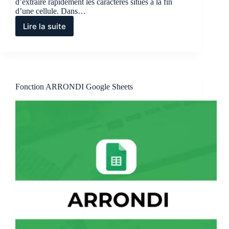
d’extraire rapidement les caractères situés à la fin
d’une cellule. Dans…
Lire la suite
Tout
savoir
sur
Fonction
DROITE
Google
Fonction ARRONDI Google Sheets
Sheets