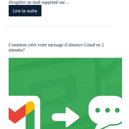
récupérer un mail supprimé sur…
Lire la suite
Comment
récupérer
un
mail
supprimé
définitivement
Comment créer votre message d’absence Gmail en 2
sur
minutes?
Gmail
?