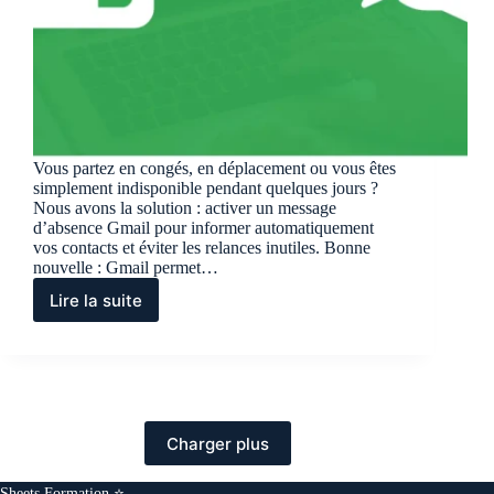
Vous partez en congés, en déplacement ou vous êtes
simplement indisponible pendant quelques jours ?
Nous avons la solution : activer un message
d’absence Gmail pour informer automatiquement
vos contacts et éviter les relances inutiles. Bonne
nouvelle : Gmail permet…
Lire la suite
Comment
créer
votre
message
d’absence
Gmail
en
Charger plus
2
minutes?
Sheets Formation ⭐️