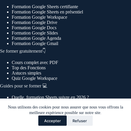
Formation Google Sheets certifiante
Formation Google Sheets en présentiel
Formation Google Workspace
Formation Google Drive
Formation Google Docs
Formation Google Slides
Formation Google Agenda
Formation Google Gmail
Se former gratuitement👇
Cours complet avec PDF
Top des Fonctions
Astuces simples
Quiz Google Workspace
Guides pour se former 💻
Quelle formation Sheets suivre en 2026 ?
Quelle formation Power BI suivre en 2026 ?
Nous utilisons des cookies pour nous assurer que nous vous offrons la
Quelle Certification Google Sheets suivre ?
meilleure expérience possible sur notre site.
Quelle Formation Excel suire en 2026 ?
Formation Sheets
est une marque appartenant à la société
Accepter
Refuser
Morpheus Formation, organisme de formation certifié
Qualiopi fondé en 2021
-
SITEMAP
-
Mentions Légales